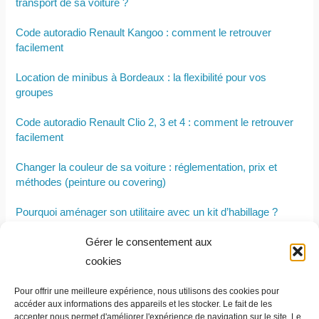
transport de sa voiture ?
Code autoradio Renault Kangoo : comment le retrouver
facilement
Location de minibus à Bordeaux : la flexibilité pour vos
groupes
Code autoradio Renault Clio 2, 3 et 4 : comment le retrouver
facilement
Changer la couleur de sa voiture : réglementation, prix et
méthodes (peinture ou covering)
Pourquoi aménager son utilitaire avec un kit d’habillage ?
Gérer le consentement aux
Comment sont fabriquées les bâches sur mesure pour
remorque bagagère ?
cookies
Quelle assurance choisir pour une voiture d’occasion : au
Pour offrir une meilleure expérience, nous utilisons des cookies pour
tiers ou tous risques ?
accéder aux informations des appareils et les stocker. Le fait de les
accepter nous permet d'améliorer l'expérience de navigation sur le site. Le