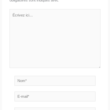
obligatoires sont indiqués avec
*
Écrivez
ici…
Nom*
E-
mail*