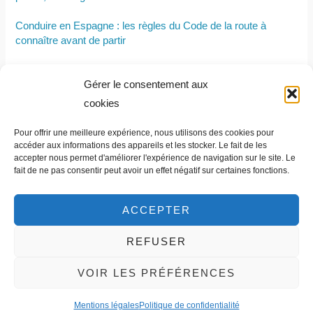
Conduire en Espagne : les règles du Code de la route à
connaître avant de partir
Nouveau permis de conduire : comment lire les dates et
Gérer le consentement aux
informations inscrites sur le document
cookies
Permis moto sans permis voiture : est-ce possible ?
Pour offrir une meilleure expérience, nous utilisons des cookies pour
Permis B : tout savoir pour bien se préparer
accéder aux informations des appareils et les stocker. Le fait de les
accepter nous permet d'améliorer l'expérience de navigation sur le site. Le
fait de ne pas consentir peut avoir un effet négatif sur certaines fonctions.
ACCEPTER
REFUSER
Contact et informations légales
VOIR LES PRÉFÉRENCES
Mentions légales
Politique de confidentialité