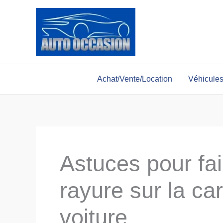
Aller
au
contenu
Achat/Vente/Location
Véhicule
Astuces pour fai
rayure sur la ca
voiture