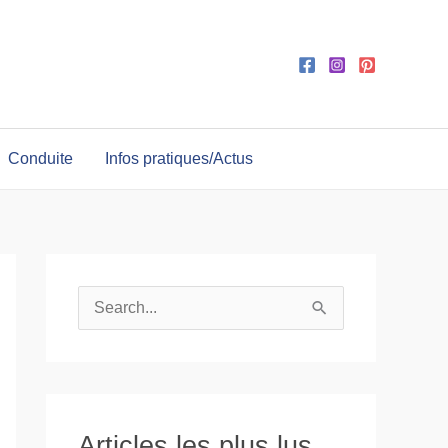
Conduite
Infos pratiques/Actus
R
e
c
h
e
Articles les plus lus