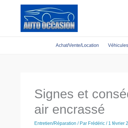
Aller
au
contenu
Achat/Vente/Location
Véhicule
Signes et conséq
air encrassé
Entretien/Réparation
/ Par
Frédéric
/
1 février