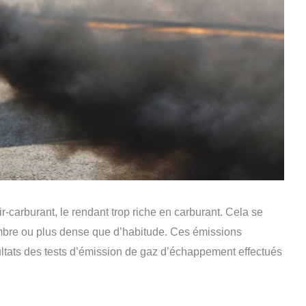
ir-carburant, le rendant trop riche en carburant. Cela se
mbre ou plus dense que d’habitude. Ces émissions
ultats des tests d’émission de gaz d’échappement effectués