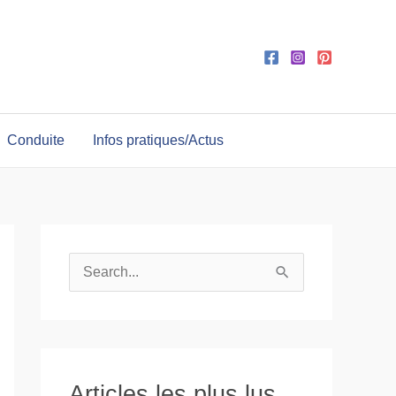
Conduite
Infos pratiques/Actus
R
e
c
h
e
Articles les plus lus