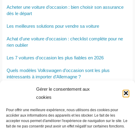
Acheter une voiture d’occasion : bien choisir son assurance
dès le départ
Les meilleures solutions pour vendre sa voiture
Achat d’une voiture d’occasion : checklist complète pour ne
rien oublier
Les 7 voitures d’occasion les plus fiables en 2026
Quels modèles Volkswagen d’occasion sont les plus
intéressants à importer d’Allemagne ?
Gérer le consentement aux
Les points à vérifier lorsqu’on opte pour la location longue
durée d’un utilitaire d’occasion
cookies
Comment acheter une voiture électrique à un prix avantageux
Pour offrir une meilleure expérience, nous utilisons des cookies pour
?
accéder aux informations des appareils et les stocker. Le fait de les
accepter nous permet d'améliorer l'expérience de navigation sur le site. Le
fait de ne pas consentir peut avoir un effet négatif sur certaines fonctions.