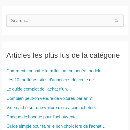
R
e
c
h
e
Articles les plus lus de la catégorie
r
c
Comment connaître le millésime ou année modèle…
h
Les 10 meilleurs sites d’annonces de vente de…
e
Le guide complet de l’achat d’un…
r
Combien peut-on vendre de voitures par an ?
Vice caché sur une voiture d’occasion achetée…
:
Chèque de banque pour l’achat/vente…
Guide simple pour faire le bon choix lors de l’achat…