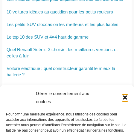
10 voitures idéales au quotidien pour les petits rouleurs
Les petits SUV d’occasion les meilleurs et les plus fiables
Le top 10 des SUV et 4×4 haut de gamme
Quel Renault Scénic 3 choisir : les meilleures versions et
celles à fuir
Voiture électrique : quel constructeur garantit le mieux la
batterie ?
Les nouveaux SUV Peugeot : 2008, 3008 et 5008
Gérer le consentement aux
Comment choisir la motorisation idéale pour une Peugeot 308
cookies
selon votre usage ?
Pour offrir une meilleure expérience, nous utilisons des cookies pour
Les 5 meilleures Audi d’occasion
accéder aux informations des appareils et les stocker. Le fait de les
accepter nous permet d'améliorer l'expérience de navigation sur le site. Le
fait de ne pas consentir peut avoir un effet négatif sur certaines fonctions.