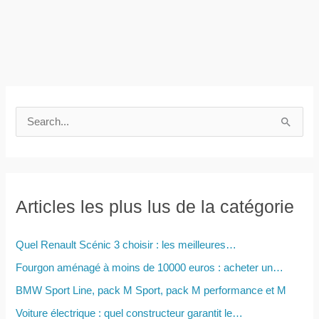
R
e
c
h
e
Articles les plus lus de la catégorie
r
c
Quel Renault Scénic 3 choisir : les meilleures…
h
Fourgon aménagé à moins de 10000 euros : acheter un…
e
BMW Sport Line, pack M Sport, pack M performance et M
r
Voiture électrique : quel constructeur garantit le…