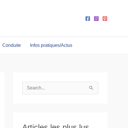
Conduite
Infos pratiques/Actus
R
e
c
h
e
Articles les plus lus