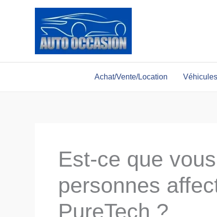
Aller
au
contenu
Achat/Vente/Location
Véhicule
Est-ce que vous 
personnes affec
PureTech ?