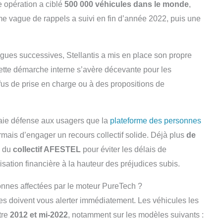
e opération a ciblé
500 000 véhicules dans le monde
,
e vague de rappels a suivi en fin d’année 2022, puis une
agues successives, Stellantis a mis en place son propre
 cette démarche interne s’avère décevante pour les
fus de prise en charge ou à des propositions de
vraie défense aux usagers que la
plateforme des personnes
ais d’engager un recours collectif solide. Déjà plus
de
n du
collectif AFESTEL
pour éviter les délais de
isation financière à la hauteur des préjudices subis.
onnes affectées par le moteur PureTech ?
les doivent vous alerter immédiatement. Les véhicules les
tre
2012 et mi-2022
, notamment sur les modèles suivants :