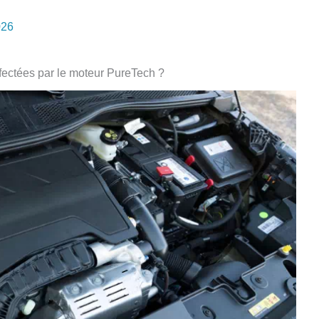
026
ffectées par le moteur PureTech ?