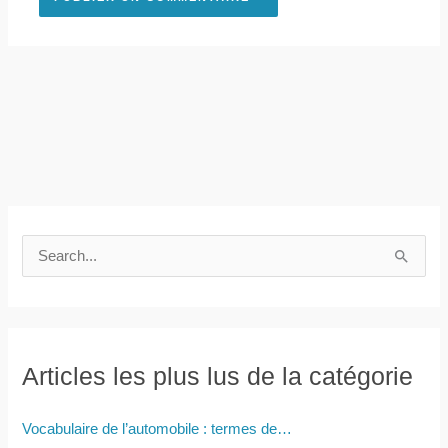
R
e
c
h
e
Articles les plus lus de la catégorie
r
c
Vocabulaire de l’automobile : termes de…