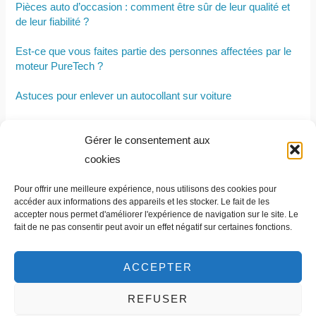
Pièces auto d’occasion : comment être sûr de leur qualité et
de leur fiabilité ?
Est-ce que vous faites partie des personnes affectées par le
moteur PureTech ?
Astuces pour enlever un autocollant sur voiture
Comment nettoyer l’intérieur d’une voiture
Gérer le consentement aux
Système antipollution défaillant sur Peugeot 207 : causes,
cookies
risques et solutions
Pour offrir une meilleure expérience, nous utilisons des cookies pour
Tapis de coffre : une protection importante pour votre voiture
accéder aux informations des appareils et les stocker. Le fait de les
accepter nous permet d'améliorer l'expérience de navigation sur le site. Le
fait de ne pas consentir peut avoir un effet négatif sur certaines fonctions.
ACCEPTER
REFUSER
Contact et informations légales