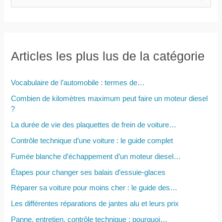
e
c
h
e
Articles les plus lus de la catégorie
r
c
Vocabulaire de l’automobile : termes de…
h
Combien de kilomètres maximum peut faire un moteur diesel
e
?
r
La durée de vie des plaquettes de frein de voiture…
Contrôle technique d’une voiture : le guide complet
:
Fumée blanche d’échappement d’un moteur diesel…
Étapes pour changer ses balais d’essuie-glaces
Réparer sa voiture pour moins cher : le guide des…
Les différentes réparations de jantes alu et leurs prix
Panne, entretien, contrôle technique : pourquoi…