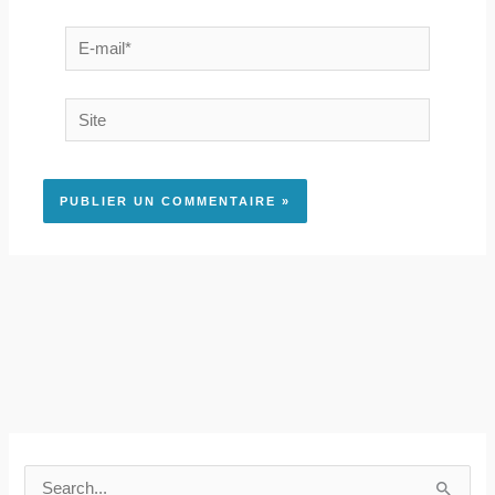
E-
mail*
Site
R