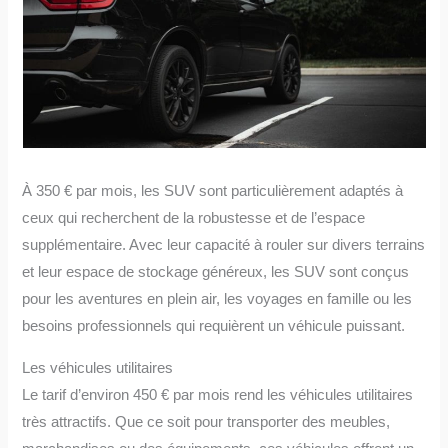
À 350 € par mois, les SUV sont particulièrement adaptés à
ceux qui recherchent de la robustesse et de l’espace
supplémentaire. Avec leur capacité à rouler sur divers terrains
et leur espace de stockage généreux, les SUV sont conçus
pour les aventures en plein air, les voyages en famille ou les
besoins professionnels qui requièrent un véhicule puissant.
Les véhicules utilitaires
Le tarif d’environ 450 € par mois rend les véhicules utilitaires
très attractifs. Que ce soit pour transporter des meubles,