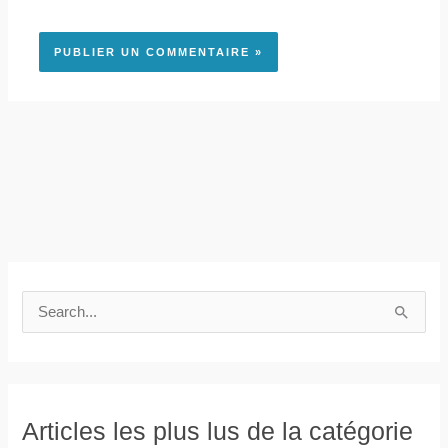
R
e
c
h
e
Articles les plus lus de la catégorie