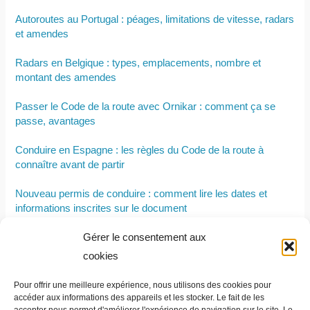
Autoroutes au Portugal : péages, limitations de vitesse, radars
et amendes
Radars en Belgique : types, emplacements, nombre et
montant des amendes
Passer le Code de la route avec Ornikar : comment ça se
passe, avantages
Conduire en Espagne : les règles du Code de la route à
connaître avant de partir
Nouveau permis de conduire : comment lire les dates et
informations inscrites sur le document
Gérer le consentement aux
Permis moto sans permis voiture : est-ce possible ?
cookies
Permis B : tout savoir pour bien se préparer
Pour offrir une meilleure expérience, nous utilisons des cookies pour
Les limitations de vitesse en Italie
accéder aux informations des appareils et les stocker. Le fait de les