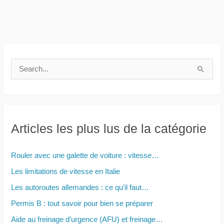
R
e
c
h
e
Articles les plus lus de la catégorie
r
c
Rouler avec une galette de voiture : vitesse…
h
Les limitations de vitesse en Italie
e
Les autoroutes allemandes : ce qu’il faut…
r
Permis B : tout savoir pour bien se préparer
Aide au freinage d’urgence (AFU) et freinage…