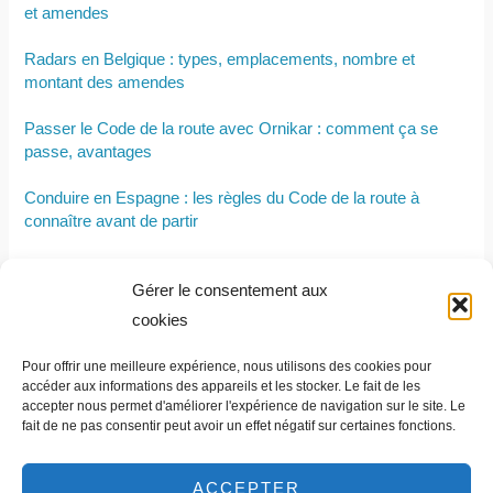
et amendes
Radars en Belgique : types, emplacements, nombre et
montant des amendes
Passer le Code de la route avec Ornikar : comment ça se
passe, avantages
Conduire en Espagne : les règles du Code de la route à
connaître avant de partir
Nouveau permis de conduire : comment lire les dates et
Gérer le consentement aux
informations inscrites sur le document
cookies
Permis moto sans permis voiture : est-ce possible ?
Pour offrir une meilleure expérience, nous utilisons des cookies pour
Permis B : tout savoir pour bien se préparer
accéder aux informations des appareils et les stocker. Le fait de les
accepter nous permet d'améliorer l'expérience de navigation sur le site. Le
fait de ne pas consentir peut avoir un effet négatif sur certaines fonctions.
ACCEPTER