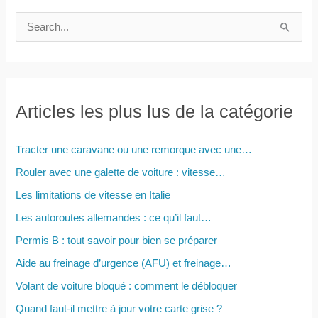
R
e
c
h
e
Articles les plus lus de la catégorie
r
c
Tracter une caravane ou une remorque avec une…
h
Rouler avec une galette de voiture : vitesse…
e
Les limitations de vitesse en Italie
r
Les autoroutes allemandes : ce qu’il faut…
Permis B : tout savoir pour bien se préparer
:
Aide au freinage d’urgence (AFU) et freinage…
Volant de voiture bloqué : comment le débloquer
Quand faut-il mettre à jour votre carte grise ?