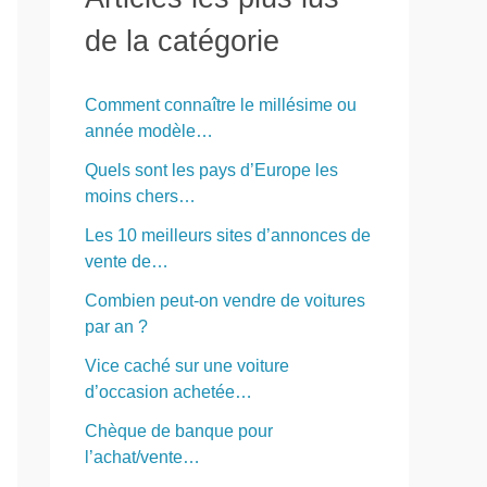
r
de la catégorie
c
h
Comment connaître le millésime ou
e
année modèle…
r
Quels sont les pays d’Europe les
moins chers…
:
Les 10 meilleurs sites d’annonces de
vente de…
Combien peut-on vendre de voitures
par an ?
Vice caché sur une voiture
d’occasion achetée…
Chèque de banque pour
l’achat/vente…