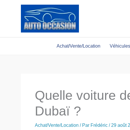
Aller
au
contenu
Achat/Vente/Location
Véhicule
Quelle voiture d
Dubaï ?
Achat/Vente/Location
/ Par
Frédéric
/
29 août 