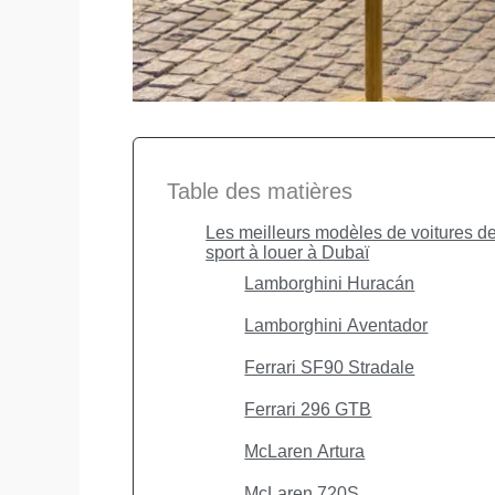
Table des matières
Les meilleurs modèles de voitures d
sport à louer à Dubaï
Lamborghini Huracán
Lamborghini Aventador
Ferrari SF90 Stradale
Ferrari 296 GTB
McLaren Artura
McLaren 720S