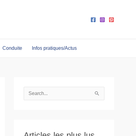
Conduite
Infos pratiques/Actus
R
e
c
h
e
Articles les plus lus